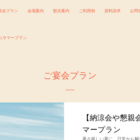
宴会プラン
会場案内
観光案内
ご利用例
資料請求
お問
ムサマープラン
ご宴会プラン
【納涼会や懇親
マープラン
暑さ厳しい夏に、日常から解