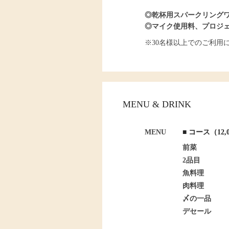
◎乾杯用スパークリング
◎マイク使用料、プロジ
※30名様以上でのご利用
MENU & DRINK
MENU
■ コース（12
前菜
2品目
魚料理
肉料理
〆の一品
デセール