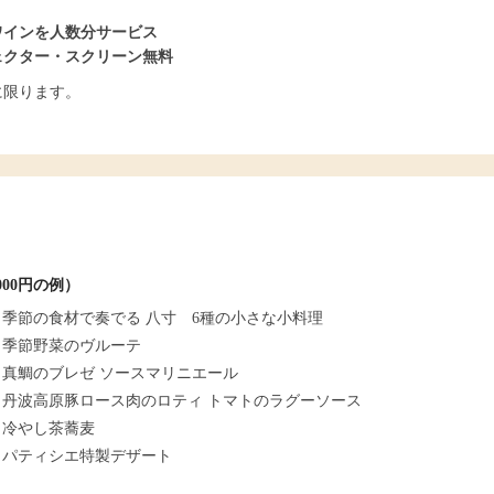
ワインを人数分サービス
ェクター・スクリーン無料
に限ります。
,000円の例）
季節の食材で奏でる 八寸 6種の小さな小料理
季節野菜のヴルーテ
真鯛のブレゼ ソースマリニエール
丹波高原豚ロース肉のロティ トマトのラグーソース
冷やし茶蕎麦
パティシエ特製デザート