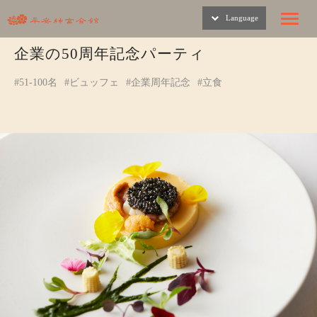
Language
Toggle
naviga
企業の50周年記念パーティ
#51-100名
#ビュッフェ
#企業周年記念
#立食