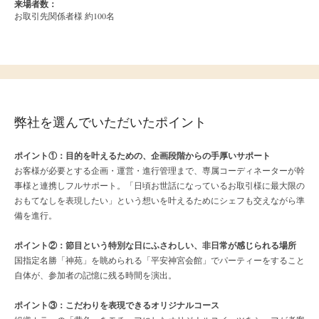
来場者数：
お取引先関係者様 約100名
弊社を選んでいただいたポイント
ポイント①：
目的を叶えるための、企画段階からの手厚いサポート
お客様が必要とする企画・運営・進行管理まで、専属コーディネーターが幹
事様と連携しフルサポート。「日頃お世話になっているお取引様に最大限の
おもてなしを表現したい」という想いを叶えるためにシェフも交えながら準
備を進行。
ポイント②：
節目という特別な日にふさわしい、非日常が感じられる場所
国指定名勝「神苑」を眺められる「平安神宮会館」でパーティーをすること
自体が、参加者の記憶に残る時間を演出。
ポイント③：
こだわりを表現できるオリジナルコース