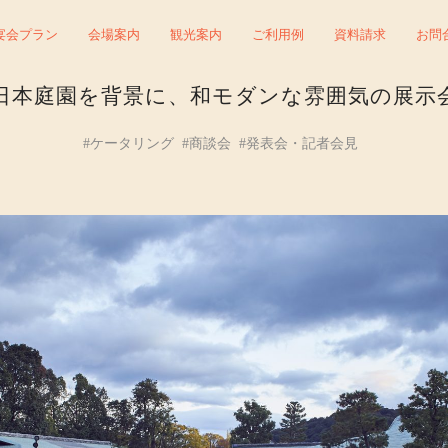
宴会プラン
会場案内
観光案内
ご利用例
資料請求
お問
日本庭園を背景に、和モダンな雰囲気の展示
#ケータリング
#商談会
#発表会・記者会見