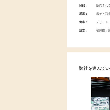
目的：
販売され
展示：
着物と和
食事：
デザート
設営：
栖鳳殿：展
弊社を選んでい