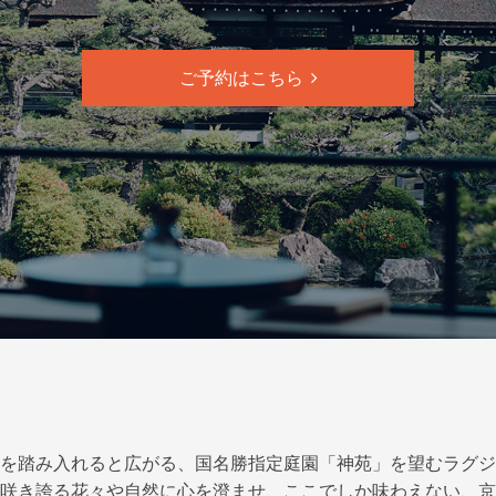
ご予約はこちら
を踏み入れると広がる、
国名勝指定庭園「神苑」を望む
ラグジ
咲き誇る花々や自然に心を澄ませ、
ここでしか味わえない、京