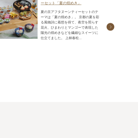
ーセット「夏の煌めき」
夏の京アフタヌーンティーセットのテ
ーマは「夏の煌めき」。 京都の夏を彩
る風物詩に着想を得て、夜空を照らす
花火、ひまわりとマンゴーで表現した
陽光の煌めきなどを繊細なスイーツに
仕立てました。 上林春松...