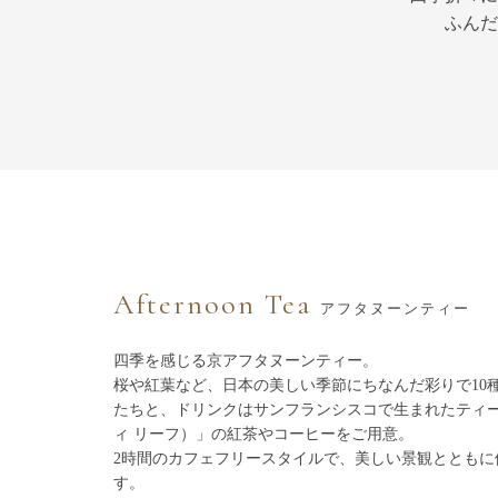
ふんだ
Afternoon Tea
アフタヌーンティー
四季を感じる京アフタヌーンティー。
桜や紅葉など、日本の美しい季節にちなんだ彩りで10
たちと、ドリンクはサンフランシスコで生まれたティーブラン
ィ リーフ）」の紅茶やコーヒーをご用意。
2時間のカフェフリースタイルで、美しい景観とともに
す。