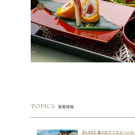
TOPICS
新着情報
り参加付き夏の京
【6~8月】夏の京アフタヌーンテ