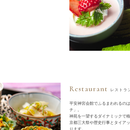
Restaurant
レストラ
平安神宮会館でふるまわれるの
チ」。
神苑を一望するダイナミックで
京都三大祭や歴史行事とタイア
ります。