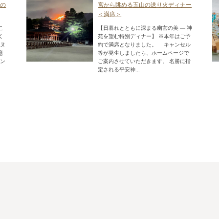
ンの
宮から眺める五山の送り火ディナー
＜満席＞
こ
【日暮れとともに深まる幽玄の美 ― 神
く
苑を望む特別ディナー】 ※本年はご予
タヌ
約で満席となりました。 キャンセル
意
等が発生しましたら、ホームページで
ーン
ご案内させていただきます。 名勝に指
定される平安神...