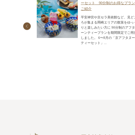
セットのご紹介
ーセット 90分制のお得なプラ
ご紹介
で開催される「七
内にある重要文化
平安神宮や京セラ美術館など、見ど
風鈴が吊るさ
ろが集まる岡崎エリアの散策をゆっ
ともに涼やかな
りと楽しみたい方に 90分制のアフ
受付後、色とりど
ーンティープランを期間限定でご用
.
しました。 6〜8月の「京アフタヌ
ティーセット」...