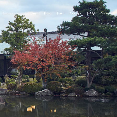
Interview
Column
Plan
Fair
Access
FAQ
News