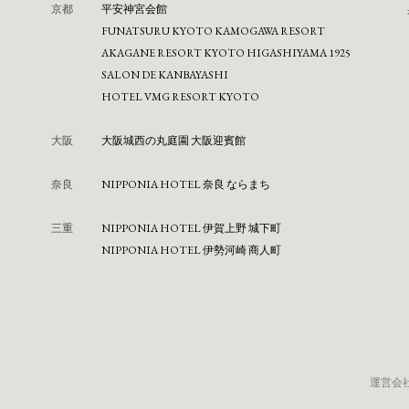
京都
平安神宮会館
FUNATSURU KYOTO KAMOGAWA RESORT
AKAGANE RESORT KYOTO HIGASHIYAMA 1925
SALON DE KANBAYASHI
HOTEL VMG RESORT KYOTO
大阪
⼤阪城⻄の丸庭園 ⼤阪迎賓館
奈良
NIPPONIA HOTEL 奈良 ならまち
三重
NIPPONIA HOTEL 伊賀上野 城下町
NIPPONIA HOTEL 伊勢河崎 商人町
運営会