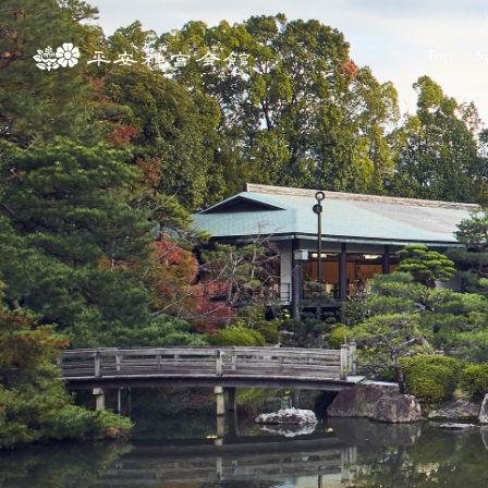
Top
S