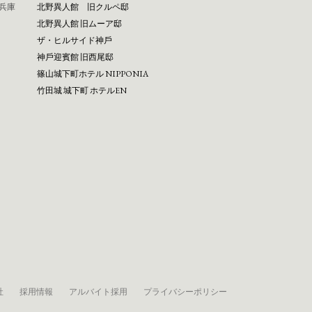
兵庫
北野異人館 旧クルペ邸
北野異人館 旧ムーア邸
ザ・ヒルサイド神⼾
神⼾迎賓館 旧⻄尾邸
篠⼭城下町ホテル NIPPONIA
⽵⽥城 城下町 ホテルEN
社
採用情報
アルバイト採用
プライバシーポリシー