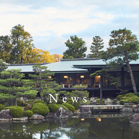
pecial Scene
Place
Cuisine
Dress and Item
Party Report
News