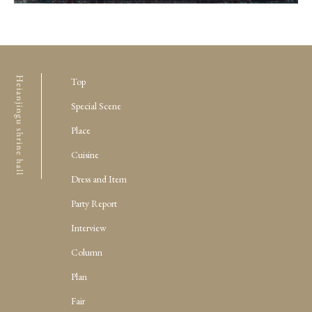
Top
Special Scene
Place
Cuisine
Dress and Item
Party Report
Interview
Column
Plan
Fair