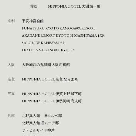
愛媛
NIPPONIA HOTEL 大洲 城下町
京都
平安神宮会館
FUNATSURU KYOTO KAMOGAWA RESORT
AKAGANE RESORT KYOTO HIGASHIYAMA 1925
SALON DE KANBAYASHI
HOTEL VMG RESORT KYOTO
大阪
⼤阪城⻄の丸庭園 ⼤阪迎賓館
奈良
NIPPONIA HOTEL 奈良 ならまち
三重
NIPPONIA HOTEL 伊賀上野 城下町
NIPPONIA HOTEL 伊勢河崎 商人町
兵庫
北野異人館 旧クルペ邸
北野異人館 旧ムーア邸
ザ・ヒルサイド神⼾