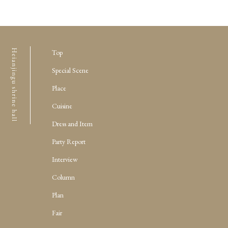
Top
Special Scene
Place
Cuisine
Dress and Item
Party Report
Interview
Column
Plan
Fair