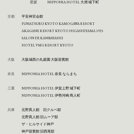
愛媛
NIPPONIA HOTEL 大洲 城下町
京都
平安神宮会館
FUNATSURU KYOTO KAMOGAWA RESORT
AKAGANE RESORT KYOTO HIGASHIYAMA 1925
SALON DE KANBAYASHI
HOTEL VMG RESORT KYOTO
大阪
⼤阪城⻄の丸庭園 ⼤阪迎賓館
奈良
NIPPONIA HOTEL 奈良 ならまち
三重
NIPPONIA HOTEL 伊賀上野 城下町
NIPPONIA HOTEL 伊勢河崎 商人町
兵庫
北野異人館 旧クルペ邸
北野異人館 旧ムーア邸
ザ・ヒルサイド神⼾
神⼾迎賓館 旧⻄尾邸