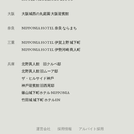
大阪
⼤阪城⻄の丸庭園 ⼤阪迎賓館
奈良
NIPPONIA HOTEL 奈良 ならまち
三重
NIPPONIA HOTEL 伊賀上野 城下町
NIPPONIA HOTEL 伊勢河崎 商人町
兵庫
北野異人館 旧クルペ邸
北野異人館 旧ムーア邸
ザ・ヒルサイド神⼾
神⼾迎賓館 旧⻄尾邸
篠⼭城下町ホテル NIPPONIA
⽵⽥城 城下町 ホテルEN
運営会社
採用情報
アルバイト採用