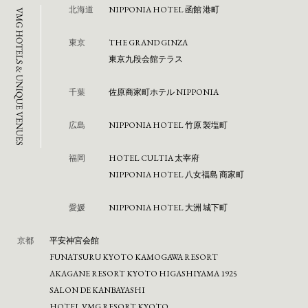
北海道
NIPPONIA HOTEL 函館 港町
東京
THE GRAND GINZA
東京九段会館テラス
千葉
佐原商家町ホテル NIPPONIA
広島
NIPPONIA HOTEL 竹原 製塩町
福岡
HOTEL CULTIA 太宰府
NIPPONIA HOTEL 八女福島 商家町
愛媛
NIPPONIA HOTEL 大洲 城下町
京都
平安神宮会館
FUNATSURU KYOTO KAMOGAWA RESORT
AKAGANE RESORT KYOTO HIGASHIYAMA 1925
SALON DE KANBAYASHI
HOTEL VMG RESORT KYOTO