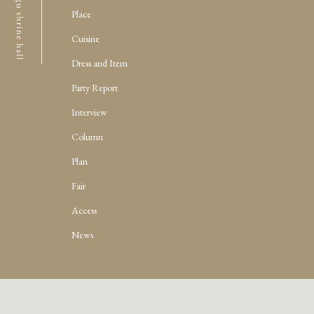
Place
Cuisine
Dress and Item
Party Report
Interview
Column
Plan
Fair
Access
News