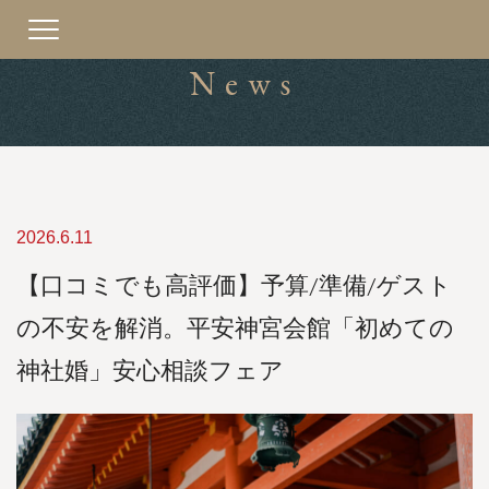
Toggle
navigation
News
2026.6.11
【口コミでも高評価】予算/準備/ゲスト
の不安を解消。平安神宮会館「初めての
神社婚」安心相談フェア