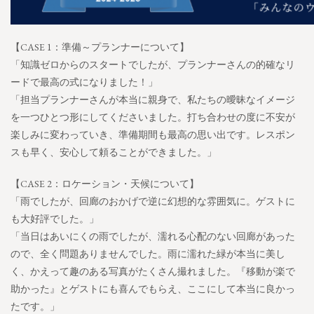
【CASE 1：準備～プランナーについて】
「知識ゼロからのスタートでしたが、プランナーさんの的確なリ
ードで最高の式になりました！」
「担当プランナーさんが本当に親身で、私たちの曖昧なイメージ
を一つひとつ形にしてくださいました。打ち合わせの度に不安が
楽しみに変わっていき、準備期間も最高の思い出です。レスポン
スも早く、安心して頼ることができました。」
【CASE 2：ロケーション・天候について】
「雨でしたが、回廊のおかげで逆に幻想的な雰囲気に。ゲストに
も大好評でした。」
「当日はあいにくの雨でしたが、濡れる心配のない回廊があった
ので、全く問題ありませんでした。雨に濡れた緑が本当に美し
く、かえって趣のある写真がたくさん撮れました。『移動が楽で
助かった』とゲストにも喜んでもらえ、ここにして本当に良かっ
たです。」