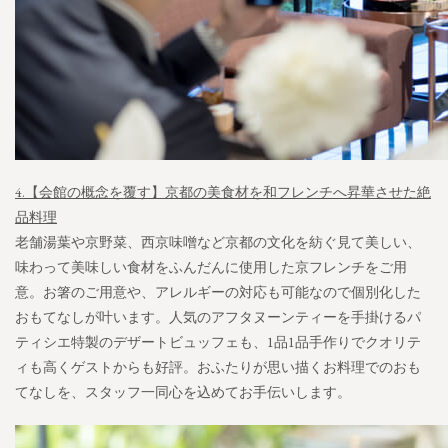
4.【会館の概念を覆す】京都の美食材を和フレンチへ昇華させた絶
品料理
老舗湯葉や京野菜、西京味噌など京都の文化を紡ぐ見て美しい、
味わって美味しい食材をふんだんに使用した京フレンチをご用
意。お箸のご用意や、アレルギーの対応も可能なので個別化した
おもてなしが叶います。人気のアフタヌーンティーを手掛けるパ
ティシエ特製のデザートビュッフェも、1品1品手作りでクオリテ
ィも高くゲストからも好評。おふたりが思い描くお料理でのおも
てなしを、スタッフ一同心を込めてお手伝いします。