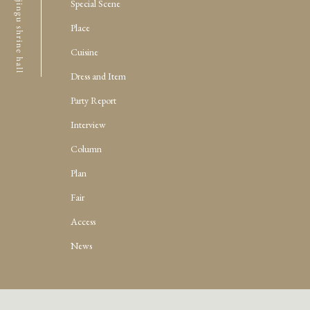
Special Scene
Place
Cuisine
Dress and Item
Party Report
Interview
Column
Plan
Fair
Access
News