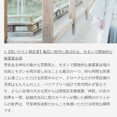
3.【高いゲスト満足度】幅広い世代に喜ばれる、モダンで開放的な
披露宴会場
歴史ある神社の厳かな雰囲気と、モダンで開放的な披露宴会場の
伝統とモダンを両方楽しめることも魅力の一つ。待ち時間も快適
にお過ごしいただける控室やロビー、クロークなどの付帯設備の
充実はもちろんのこと、バリアフリー設計で世代問わず安心で
す。さらに会場の大きな窓からは国指定名勝庭園「神苑」の京の
四季を一望。結婚式当日に窓のカーテンが開いた瞬間のゲストか
らの歓声は、平安神宮会館だからこそ体感いただける特別な瞬間
です。