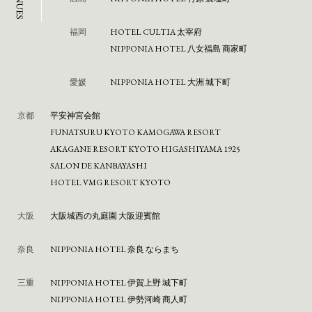
福岡
HOTEL CULTIA 太宰府
NIPPONIA HOTEL 八女福島 商家町
愛媛
NIPPONIA HOTEL 大洲 城下町
京都
平安神宮会館
FUNATSURU KYOTO KAMOGAWA RESORT
AKAGANE RESORT KYOTO HIGASHIYAMA 1925
SALON DE KANBAYASHI
HOTEL VMG RESORT KYOTO
大阪
⼤阪城⻄の丸庭園 ⼤阪迎賓館
奈良
NIPPONIA HOTEL 奈良 ならまち
三重
NIPPONIA HOTEL 伊賀上野 城下町
NIPPONIA HOTEL 伊勢河崎 商人町