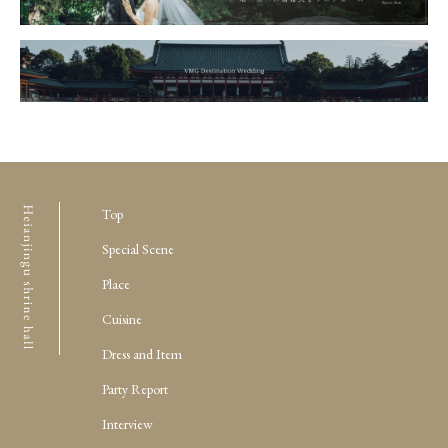
Top
Special Scene
Place
Cuisine
Dress and Item
Party Report
Interview