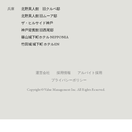
兵庫
北野異人館 旧クルペ邸
北野異人館 旧ムーア邸
ザ・ヒルサイド神⼾
神⼾迎賓館 旧⻄尾邸
篠⼭城下町ホテル NIPPONIA
⽵⽥城 城下町 ホテルEN
運営会社
採用情報
アルバイト採用
プライバシーポリシー
Copyright © Value Management Inc. All Rights Reserved.